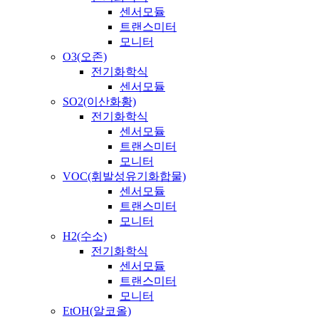
센서모듈
트랜스미터
모니터
O3(오존)
전기화학식
센서모듈
SO2(이산화황)
전기화학식
센서모듈
트랜스미터
모니터
VOC(휘발성유기화합물)
센서모듈
트랜스미터
모니터
H2(수소)
전기화학식
센서모듈
트랜스미터
모니터
EtOH(알코올)