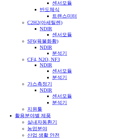
센서모듈
반도체식
트랜스미터
C2H2(아세틸렌)
NDIR
센서모듈
SF6(육불화황)
NDIR
분석기
CF4, N2O, NF3
NDIR
센서모듈
분석기
가스측정기
NDIR
센서모듈
분석기
지원툴
활용분야별 제품
실내자동환기
농업분야
산업 생활 안전