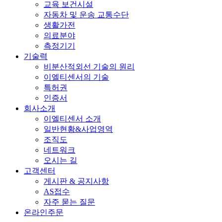
교육 보건시설
자동차 및 운송 교통수단
생활가전
의료분야
측정기기
기술력
비분산적외선 기술의 원리
이엘티센서의 기술
특허권
인증서
회사소개
이엘티센서 소개
일반현황&사업영역
조직도
네트워크
오시는 길
고객센터
게시판 & 공지사항
AS접수
자주 묻는 질문
온라인주문